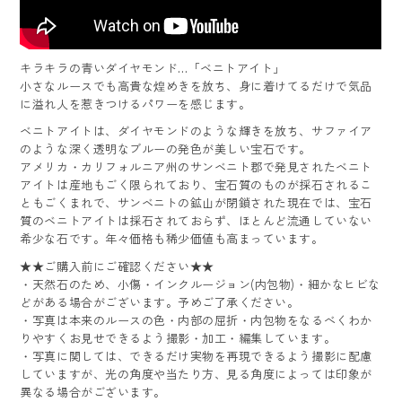
キラキラの青いダイヤモンド…「ベニトアイト」
小さなルースでも高貴な煌めきを放ち、身に着けてるだけで気品
に溢れ人を惹きつけるパワーを感じます。
ベニトアイトは、ダイヤモンドのような輝きを放ち、サファイア
のような深く透明なブルーの発色が美しい宝石です。
アメリカ・カリフォルニア州のサンベニト郡で発見されたベニト
アイトは産地もごく限られており、宝石質のものが採石されるこ
ともごくまれで、サンベニトの鉱山が閉鎖された現在では、宝石
質のベニトアイトは採石されておらず、ほとんど流通していない
希少な石です。年々価格も稀少価値も高まっています。
★★ご購入前にご確認ください★★
・天然石のため、小傷・インクルージョン(内包物)・細かなヒビな
どがある場合がございます。予めご了承ください。
・写真は本来のルースの色・内部の屈折・内包物をなるべくわか
りやすくお見せできるよう撮影・加工・編集しています。
・写真に関しては、できるだけ実物を再現できるよう撮影に配慮
していますが、光の角度や当たり方、見る角度によっては印象が
異なる場合がございます。