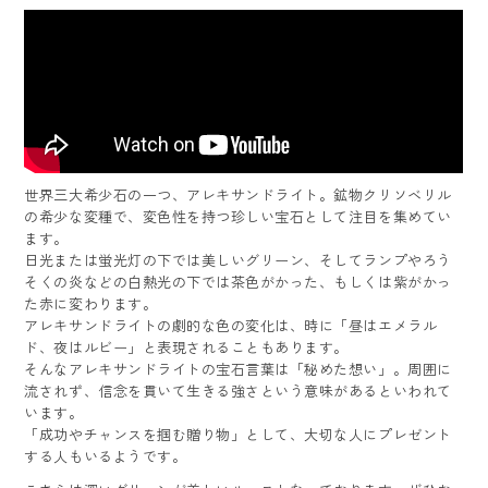
世界三大希少石の一つ、アレキサンドライト。鉱物クリソベリル
の希少な変種で、変色性を持つ珍しい宝石として注目を集めてい
ます。
日光または蛍光灯の下では美しいグリーン、そしてランプやろう
そくの炎などの白熱光の下では茶色がかった、もしくは紫がかっ
た赤に変わります。
アレキサンドライトの劇的な色の変化は、時に「昼はエメラル
ド、夜はルビー」と表現されることもあります。
そんなアレキサンドライトの宝石言葉は「秘めた想い」。周囲に
流されず、信念を貫いて生きる強さという意味があるといわれて
います。
「成功やチャンスを掴む贈り物」として、大切な人にプレゼント
する人もいるようです。