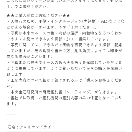
こちらは深いグリーンが美しいルースとなっております。ぜひお
手元でご堪能ください。
★★ご購入前にご確認ください★★
・天然石のため、小傷・インクルージョン(内包物)・細かなヒビな
どがある場合がございます。予めご了承ください。
・写真は本来のルースの色・内部の屈折・内包物をなるべくわか
りやすくお見せできるよう撮影・加工・編集しています。
・写真に関しては、できるだけ実物を再現できるよう撮影に配慮
していますが、光の角度や当たり方、見る角度によっては印象が
異なる場合がございます。
・写真または動画でルースのあらゆる角度を確認していただける
ように撮影しています。よくご覧いただいてからの購入をお願い
致します。
・上記内容について細かく気にされる方はご購入をお控えくださ
い。
・中央宝石研究所の簡易鑑別書（ソーティング）が付きます。
・当社では取得した鑑別機関の鑑別内容のみの保証となっており
ます。
石名 : アレキサンドライト