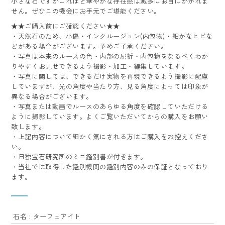
小さな石ですがこれほど華やかな存在感は滅多にお目にかかれま
せん。ぜひこの機会にお手元でご堪能ください。
★★ご購入前にご確認ください★★
・天然石のため、小傷・インクルージョン(内包物)・細かなヒビな
どがある場合がございます。予めご了承ください。
・写真は本来のルースの色・内部の屈折・内包物をなるべくわか
りやすくお見せできるよう撮影・加工・編集しています。
・写真に関しては、できるだけ実物を再現できるよう撮影に配慮
していますが、光の角度や当たり方、見る角度によっては印象が
異なる場合がございます。
・写真または動画でルースのあらゆる角度を確認していただける
ように撮影しています。よくご覧いただいてからの購入をお願い
致します。
・上記内容について細かく気にされる方はご購入をお控えくださ
い。
・日独宝石研究所のミニ鑑別書が付きます。
・当社では取得した鑑別機関の鑑別内容のみの保証となっており
ます。
石名 : ターフェアイト