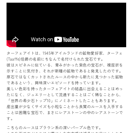
ターフェアイトは、1945年アイルランドの鉱物愛好家、ターフェ
(Taaffe)伯爵の名前にちなんで名付けられた宝石です。
彼はスピネルに似ている、青みがかった紫色の宝石が、複屈折を
示すことに気付き、それが新種の鉱物であると発見したのです。
原石ではなくカットされたルースの中から新たに見つかった鉱物
であるという、興味深いエピソードを持っています。
美しい色彩を持ったターフェアイトの結晶に出会えることはめっ
たになく、ジュエリーとして流通することはごく稀なことから、
「世界の希少石トップ10」にノミネートしたこともあります。
産出量が少なくサイズも小粒なことから良質のルースを入手する
ことは困難な宝石で、まさにレアストーンの中のレアストーンで
す。
こちらのルースはブラウン系の深いパープル色です。