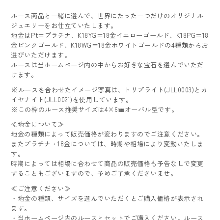
ルース商品と一緒に選んで、世界にたった一つだけのオリジナル
ジュエリーをお仕立ていたします。
地金はPt＝プラチナ、K18YG＝18金イエローゴールド、K18PG＝18
金ピンクゴールド、K18WG＝18金ホワイトゴールドの4種類からお
選びいただけます。
ルースは当ホームページ内の中からお好きな宝石を選んでいただ
けます。
※ルースを合わせたイメージ写真は、トリプライト(JLL0003)とカ
イヤナイト(JLL0021)を使用しています。
※この枠のルース推奨サイズは4×6㎜オーバル型です。
≪地金について≫
地金の種類によって販売価格が変わりますのでご注意ください。
またプラチナ・18金については、時期や相場により変動いたしま
す。
時期によっては相場に合わせて商品の販売価格も予告なしで変更
することもございますので、予めご了承くださいませ。
≪ご注意ください≫
・地金の種類、サイズを選んでいただくとご購入価格が表示され
ます。
・当ホームページ内のルースとセットでご購入ください。ルース